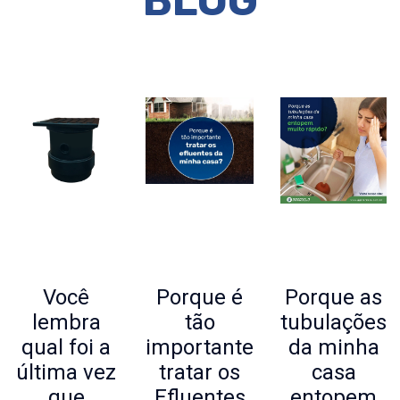
BLOG
Você
Porque é
Porque as
lembra
tão
tubulações
qual foi a
importante
da minha
última vez
tratar os
casa
que
Efluentes
entopem